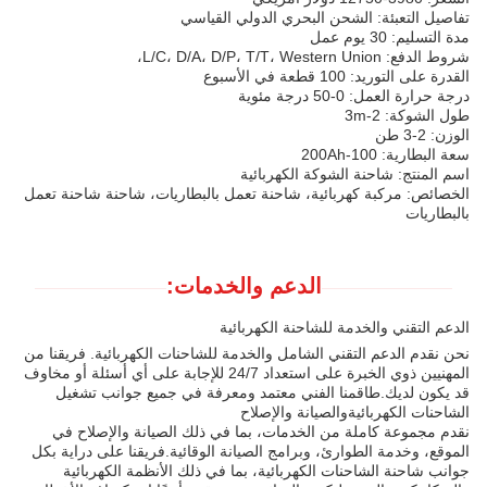
تفاصيل التعبئة: الشحن البحري الدولي القياسي
مدة التسليم: 30 يوم عمل
شروط الدفع: L/C، D/A، D/P، T/T، Western Union،
القدرة على التوريد: 100 قطعة في الأسبوع
درجة حرارة العمل: 0-50 درجة مئوية
طول الشوكة: 2-3m
الوزن: 2-3 طن
سعة البطارية: 100-200Ah
اسم المنتج: شاحنة الشوكة الكهربائية
الخصائص: مركبة كهربائية، شاحنة تعمل بالبطاريات، شاحنة شاحنة تعمل
بالبطاريات
الدعم والخدمات:
الدعم التقني والخدمة للشاحنة الكهربائية
نحن نقدم الدعم التقني الشامل والخدمة للشاحنات الكهربائية. فريقنا من
المهنيين ذوي الخبرة على استعداد 24/7 للإجابة على أي أسئلة أو مخاوف
قد يكون لديك.طاقمنا الفني معتمد ومعرفة في جميع جوانب تشغيل
الشاحنات الكهربائيةوالصيانة والإصلاح
نقدم مجموعة كاملة من الخدمات، بما في ذلك الصيانة والإصلاح في
الموقع، وخدمة الطوارئ، وبرامج الصيانة الوقائية.فريقنا على دراية بكل
جوانب شاحنة الشاحنات الكهربائية، بما في ذلك الأنظمة الكهربائية