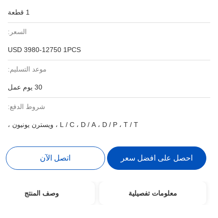
1 قطعة
السعر:
USD 3980-12750 1PCS
موعد التسليم:
30 يوم عمل
شروط الدفع:
L / C ، D / A ، D / P ، T / T ، ويسترن يونيون ،
احصل على افضل سعر
اتصل الآن
معلومات تفصيلية
وصف المنتج