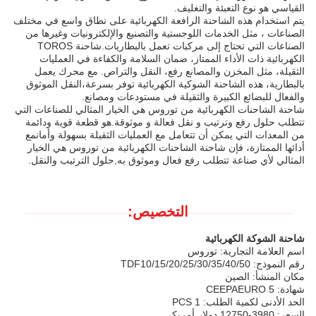
القياسي هو نوع التعبئة والتغليف.
يتم استخدام هذه الشاحنة الرافعة الكهربائية على نطاق واسع في مختلف
الصناعات ، مثل الخدمات اللوجستية والتصنيع والإلكترونيات وغيرها من
الصناعات التي تحتاج إلى مركبات تعمل بالبطاريات.شاحنة TOROS
الكهربائية ذات الأداء الممتاز، ضمان السلامة والكفاءة في العمليات
الثقيلة، مثل المخزن والمصانع رفع، النقل والتراص. مع محرك يعمل
بالبطارية، هذه الشاحنة الشوكية الكهربائية توفر بسرعة،النقل الموثوق
والفعال للبضائع الكبيرة والثقيلة في مستودعات ومصانع.
شاحنة الشاحنات الكهربائية من توروس هي الخيار المثالي للصناعات التي
تتطلب حلول رفع وترتيب و نقل فعالة و موثوقة.هو قطعة قوية ودائمة
من المعدات التي يمكن أن تتعامل مع العمليات الثقيلة بسهولة وأمانمع
أدائها الممتازة، فإن شاحنة الشاحنات الكهربائية من توروس هي الخيار
المثالي لأي صناعة تتطلب رفع فعال وموثوق به,حلول الترتيب والنقل.
التخصيص:
شاحنة الشوكة الكهربائية
اسم العلامة التجارية: توروس
رقم النموذج: TDF10/15/20/25/30/35/40/50
مكان المنشأ: الصين
شهادة: CEEPAEURO 5
الحد الأدنى لكمية الطلب: 1 PCS
السعر: 3980-12750 دولار أمريكي