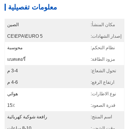
معلومات تفصيلية
مكان المنشأ:
الصين
إصدار الشهادات:
CE\EPA\EURO 5
نظام التحكم:
محوسبة
مزود الطاقة:
แบตเตอรี่
تحول الشعاع:
3-4 م
ارتفاع الرفع:
4-6 م
نوع الاطارات:
هوائي
قدرة الصعود:
15٪
اسم المنتج:
رافعة شوكية كهربائية
وقت الشحن:
8-10 ساعات