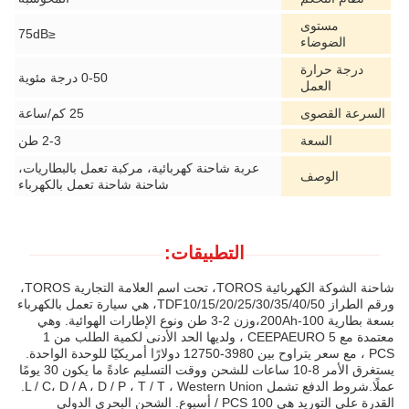
مستوى
≤75dB
الضوضاء
درجة حرارة
0-50 درجة مئوية
العمل
السرعة القصوى
25 كم/ساعة
السعة
2-3 طن
عربة شاحنة كهربائية، مركبة تعمل بالبطاريات،
الوصف
شاحنة شاحنة تعمل بالكهرباء
التطبيقات:
شاحنة الشوكة الكهربائية TOROS، تحت اسم العلامة التجارية TOROS،
ورقم الطراز TDF10/15/20/25/30/35/40/50، هي سيارة تعمل بالكهرباء
بسعة بطارية 100-200Ah،وزن 2-3 طن ونوع الإطارات الهوائية. وهي
معتمدة مع CEEPAEURO 5 ، ولديها الحد الأدنى لكمية الطلب من 1
PCS ، مع سعر يتراوح بين 3980-12750 دولارًا أمريكيًا للوحدة الواحدة.
يستغرق الأمر 8-10 ساعات للشحن ووقت التسليم عادةً ما يكون 30 يومًا
عملًا.شروط الدفع تشمل L / C، D / A ، D / P ، T / T ، Western Union.
القدرة على التوريد هي 100 PCS / أسبوع. الشحن البحري الدولي