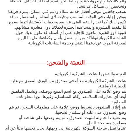
والميكانيكية والهيدروليكية والهوائية. نحن نقدم أيضًا استكشاف الأخطاء
وتشخيص أي مشاكل قد تنشأ.
نسعى جاهدين لتوفير أفضل خدمة عملاء ودعم فني ممكن. يلتزم فريقنا
بتوفير إجابات في الوقت المناسب ودقيقة لأي أسئلة أو استفسارات قد
تكون لديك.كما نقدم الدعم الفني عن بعد وخدمات الاستشاراتمما يسمح
لنا بتقديم المشورة والمساعدة الخبيرة لعملائنا دون مغادرة منشآتهم.
فنيونا ذوو الخبرة متاحون للإجابة على أي أسئلة قد تكون لديك حول
الشاحنة الكهربائيةولتأكد من أنها تعمل بأمان وكفاءةاتصل بنا اليوم
لمعرفة المزيد عن دعمنا التقني وخدمة الشاحنات الكهربائية
التعبئة والشحن:
التعبئة والشحن للشاحنة الشوكية الكهربائية
شاحنة الشوكة الكهربائية معبأة في صندوق من الورق المقوى مع علبة
للحماية الإضافية.
يتم وضع علامة على الصندوق مع اسم المنتج ووصفه، وتشمل الملصق
أيضا أي تحذيرات السلامة، أرقام التسلسل، وغيرها من المعلومات
المطلوبة.
يتم إغلاق الصندوق بالشريط ووضع علامة على معلومات الشحن. ثم يتم
وضع الصندوق على علبة أو سكيدي لشحنها.
يتم تغليف الحمولة لتثبيت الصندوق ، ثم يتم وضعها على شاحنة أو
مقطورة مسطحة للنقل.
عندما تصل شاحنة الشوكة الكهربائية إلى وجهتها، يجب فحصها بحثاً عن أي