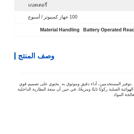
แบตเตอรี่
100 جهاز كمبيوتر / أسبوع
Material Handling   Battery Operated Rea
وصف المنتج
 ،توفير المستخدمين، أداء دقيق وموثوق به. يحتوي على تصميم قوي
ة متنوعة من المهام.توفر الإطارات الهوائية الصلبة ركوبًا ثابتًا ومريحًا، في حين أن سعة البطارية الداخلية