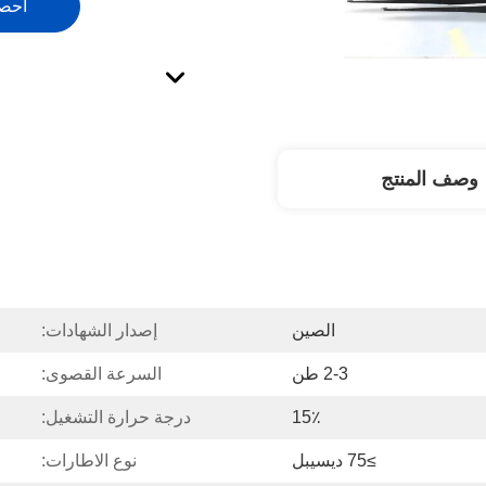
احص
وصف المنتج
الصين
إصدار الشهادات:
2-3 طن
السرعة القصوى:
15٪
درجة حرارة التشغيل:
≥75 ديسيبل
نوع الاطارات: