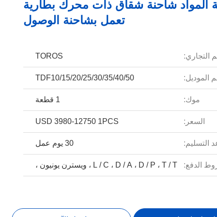
ة المواد شاحنة شقاق ذات محرك بطارية
تعمل بشاحنة الوصول
م التجاري:
TOROS
 الموديل:
TDF10/15/20/25/30/35/40/50
موك:
1 قطعة
السعر:
USD 3980-12750 1PCS
 التسليم:
30 يوم عمل
ط الدفع:
L / C ، D / A ، D / P ، T / T ، ويسترن يونيون ،