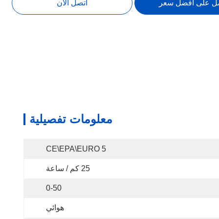
ل على افضل سعر
اتصل الآن
معلومات تفصيلية
CE\EPA\EURO 5
25 كم / ساعة
0-50
هوائي