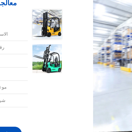
معالج
الاس
رقم
موعد
شرو