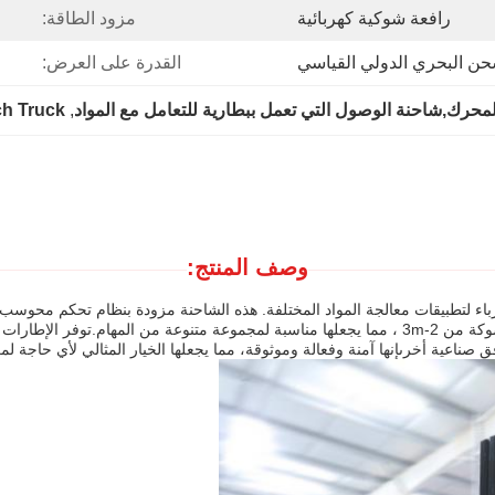
رافعة شوكية كهربائية
مزود الطاقة:
حن البحري الدولي القياسي
القدرة على العرض:
لمحرك,شاحنة الوصول التي تعمل ببطارية للتعامل مع المواد
, 
ch Truck
وصف المنتج:
باء لتطبيقات معالجة المواد المختلفة. هذه الشاحنة مزودة بنظام تحكم محوسب
ودائم ، مع درجة حرارة تشغيل قصوى من 0-50 درجة مئوية وطول الشوكة من 2-3m ، مما يجعلها مناسبة لمجموع