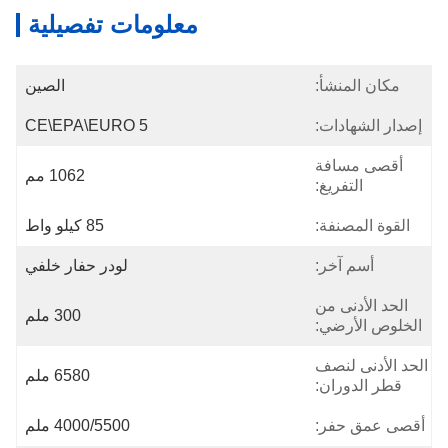
معلومات تفصيلية
مكان المنشأ:
الصين
إصدار الشهادات:
CE\EPA\EURO 5
أقصى مسافة
1062 مم
التفريغ:
القوة المصنفة:
85 كيلو واط
أسم آخر:
لودر حفار خلفي
الحد الأدنى من
300 ملم
الخلوص الأرضي:
الحد الأدنى لنصف
6580 ملم
قطر الدوران:
أقصى عمق حفر:
4000/5500 ملم