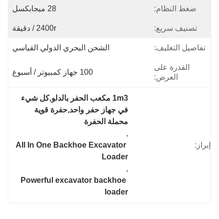
ضغط النظام:
28 ميجابكسل
تصنيف سريع:
2400r / دقيقة
تفاصيل التغليف:
الشحن البحري الدولي القياسي
القدرة على
100 جهاز كمبيوتر / أسبوع
العرض:
1m3 مكعب الحفر بالدلو,كل شيء 
في جهاز حفر واحد,حفرة قوية 
محملة الحفرة
, 
إبراز:
All In One Backhoe Excavator 
Loader
, 
Powerful excavator backhoe 
loader