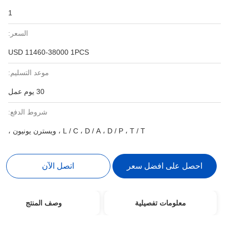
1
السعر:
USD 11460-38000 1PCS
موعد التسليم:
30 يوم عمل
شروط الدفع:
L / C ، D / A ، D / P ، T / T ، ويسترن يونيون ،
احصل على افضل سعر
اتصل الآن
معلومات تفصيلية
وصف المنتج