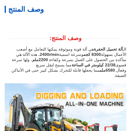
وصف المنتج
وصف المنتج:
الـ
آلة تحميل الحفرة
هي آلة قوية وموثوقة يمكنها التعامل مع أصعب
الأعمال بسهولة
8300 كجم
وسرعة اسمية
2400r/min
، هذه الآلة هي
متأكدة من الحصول على العمل بسرعة وكفاءة.
2200ملم
، ولها سرعة
قصوى
22/38 كيلومتر في الساعة
مما يسمح لنقل سريع
وفعال.
6580ملم
مما يجعلها قابلة للتحرك بشكل كبير حتى في الأماكن
الضيقة.