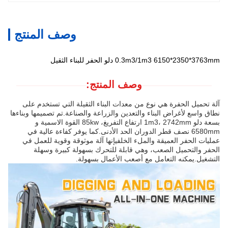
وصف المنتج
0.3m3/1m3 6150*2350*3763mm دلو الحفر للبناء الثقيل
وصف المنتج:
آلة تحميل الحفرة هي نوع من معدات البناء الثقيلة التي تستخدم على
نطاق واسع لأغراض البناء والتعدين والزراعة والصناعة.تم تصميمها وبناءها
بسعة دلو 1m3، 2742mm ارتفاع التفريغ، 85kw القوة الاسمية و
6580mm نصف قطر الدوران الحد الأدنى.كما يوفر كفاءة عالية في
عمليات الحفر العميقة والملء الخلفيإنها آلة موثوقة وقوية للعمل في
الحفر والتحميل الصعب، وهي قابلة للتحرك بسهولة كبيرة وسهلة
التشغيل.يمكنه التعامل مع أصعب الأعمال بسهولة.