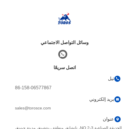
وسائل التواصل الاجتماعي
اتصل سريعًا
تيل
86-158-06577867
بريد إلكتروني
sales@torosce.com
عنوان
الحديقة الصناعية NO.2-3، نانشانغ، منطقة رينتشينغ، مدينة جينينغ،