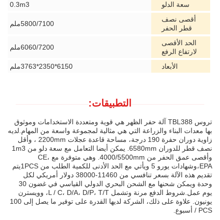
سعة الدلو
0.3m3
أقصى نصف
5800/7100ملم
قطر الحفر
الحد الأقصى
6060/7200ملم
لارتفاع الرفع
الأبعاد
6150*2350*3763ملم
التطبيقات:
تروس TBL388 آلة حفر الظهر هي قوية ومتعددة الاستخدامات وموثوق
بها معدات البناء والزراعة التي هي مثالية لمجموعة واسعة من المهام.لديه
زاوية دوران حفرة 190 درجة، مساحة قاعدة عجلات 2200mm ، وأقل
نصف قطر للدوران 6580mm. يمكن أيضا التعامل مع سعة دلو من 1m3
وأقصى عمق الحفر من 4000/5500mm. وهي متوفرة مع CE،
EPA،وشهادات يورو 5 ويأتي مع الحد الأدنى للكمية الطلب من 1PCSيتم
تقديم هذه الآلة بسعر تنافسي من 11460-38000 دولار أمريكي لكل
وحدة ويمكن شحنها مع الشحن البحري الدولي القياسي في غضون 30
يوم عمل.شروط الدفع مرنة وتشمل L / C، D/A، D/P، T/T، وويسترن
يونيون. علاوة على ذلك، الشركة لديها القدرة على توفير ما يصل إلى 100
PCS / أسبوع.