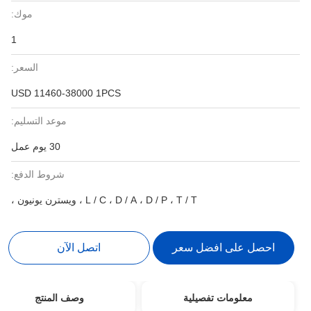
موك:
1
السعر:
USD 11460-38000 1PCS
موعد التسليم:
30 يوم عمل
شروط الدفع:
L / C ، D / A ، D / P ، T / T ، ويسترن يونيون ،
احصل على افضل سعر
اتصل الآن
معلومات تفصيلية
وصف المنتج