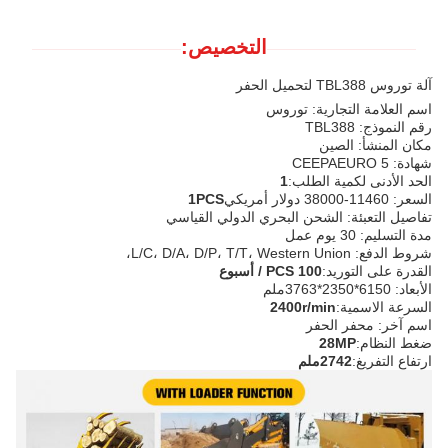
التخصيص:
آلة توروس TBL388 لتحميل الحفر
اسم العلامة التجارية: توروس
رقم النموذج: TBL388
مكان المنشأ: الصين
شهادة: CEEPAEURO 5
الحد الأدنى لكمية الطلب:
1
السعر: 11460-38000 دولار أمريكي
1PCS
تفاصيل التعبئة: الشحن البحري الدولي القياسي
مدة التسليم: 30 يوم عمل
شروط الدفع: L/C، D/A، D/P، T/T، Western Union،
القدرة على التوريد:
100 PCS / أسبوع
الأبعاد: 6150*2350*3763ملم
السرعة الاسمية:
2400r/min
اسم آخر: محفر الحفر
ضغط النظام:
28MP
ارتفاع التفريغ:
2742ملم