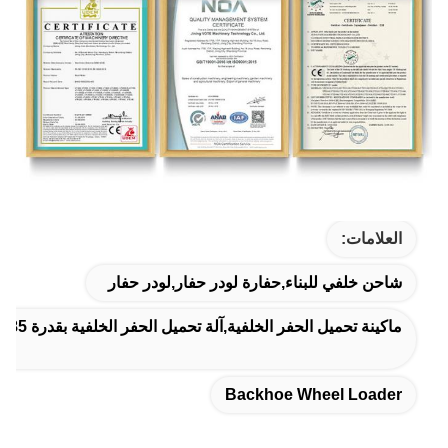
العلامات:
شاحن خلفي للبناء,حفارة لودر حفار,لودر حفار
ماكينة تحميل الحفر الخلفية,آلة تحميل الحفر الخلفية بقدرة 85 كيلوواط,85 كيلو واط محمولة الحفر للإنشاءات
Backhoe Wheel Loader