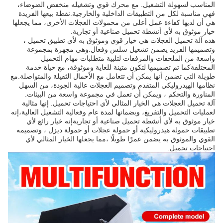
المناسب لسهولة التشغيل. مع محرك قوي وتشغيله منخفض الضوضاء،
فهي مناسبة لكل من التطبيقات الداخلية والخارجية.نقطة بيعها الفريدة
هي أن لديها كفاءة عمل أعلى من محمولات العجلات الأخرى، مما يجعلها
خيار موثوق به لأي أنشطة تحميل صناعية أو تجارية.
هذه آلة تحميل العجلات هي خيار قوي وموثوق به لأي تطبيق تحميل ،
وتصميمها الفريد يضمن تشغيل سلس وفعال.وهي مجهزة بمجموعة
واسعة من الملحقات والمرفقات لتلبية متطلبات مهام التحميل
المختلفةكما تم تصميمها لتكون متينة للغاية وموثوقة، مع حياة خدمة
طويلة التي تضمن أنها يمكن أن تتعامل مع الأحمال الثقيلة والمتواصلة.مع
نظامها الهيدروليكي المتقدم وتصميم العجلات عالية الجودة، من السهل
المناورة والتحكم ، ويمكن أن تعمل في مجموعة واسعة من البيئات.
آلة تحميل العجلات هي الخيار المثالي لأي احتياجات تحميل. إنها مثالية
لعمليات التحميل والتفريغ، وبضمانها لمدة عام وفعالية التشغيل العالية،إنه
خيار موثوق به لأي أنشطة تحميل صناعية أو تجاريةإنه خيار رائع لأي
تطبيقات حمولة هيدروليكية أو حمولة عجلات أو حمولة ديزل ، وتصميمه
القوي والموثوق به يضمن عمرًا طويلًا ،مما يجعلها الخيار المثالي لأي
احتياجات تحميل.