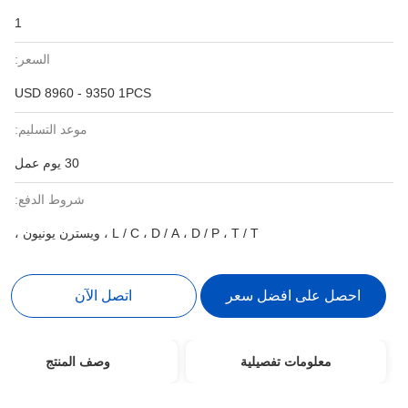
1
السعر:
USD 8960 - 9350 1PCS
موعد التسليم:
30 يوم عمل
شروط الدفع:
L / C ، D / A ، D / P ، T / T ، ويسترن يونيون ،
احصل على افضل سعر
اتصل الآن
معلومات تفصيلية
وصف المنتج