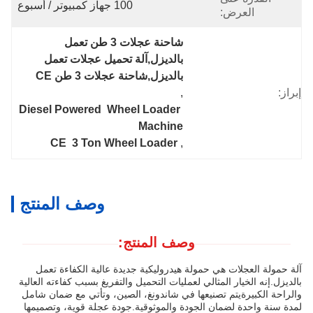
100 جهاز كمبيوتر / أسبوع
العرض:
شاحنة عجلات 3 طن تعمل 
بالديزل,آلة تحميل عجلات تعمل 
بالديزل,شاحنة عجلات 3 طن CE
إبراز:
, 
Diesel Powered  Wheel Loader 
Machine
CE  3 Ton Wheel Loader
, 
وصف المنتج
وصف المنتج:
آلة حمولة العجلات هي حمولة هيدروليكية جديدة عالية الكفاءة تعمل
بالديزل.إنه الخيار المثالي لعمليات التحميل والتفريغ بسبب كفاءته العالية
والراحة الكبيرةيتم تصنيعها في شاندونغ، الصين، وتأتي مع ضمان شامل
لمدة سنة واحدة لضمان الجودة والموثوقية.جودة عجلة قوية، وتصميمها