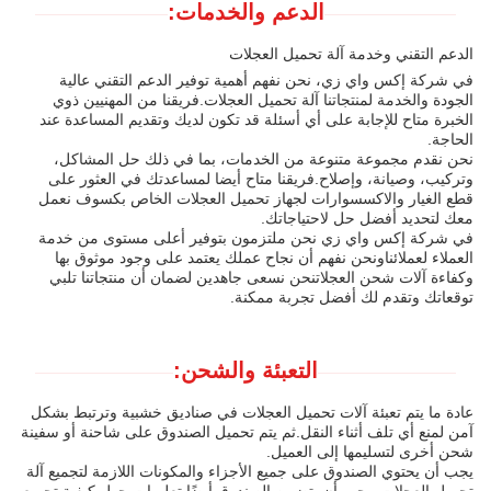
الدعم والخدمات:
الدعم التقني وخدمة آلة تحميل العجلات
في شركة إكس واي زي، نحن نفهم أهمية توفير الدعم التقني عالية
الجودة والخدمة لمنتجاتنا آلة تحميل العجلات.فريقنا من المهنيين ذوي
الخبرة متاح للإجابة على أي أسئلة قد تكون لديك وتقديم المساعدة عند
الحاجة.
نحن نقدم مجموعة متنوعة من الخدمات، بما في ذلك حل المشاكل،
وتركيب، وصيانة، وإصلاح.فريقنا متاح أيضا لمساعدتك في العثور على
قطع الغيار والاكسسوارات لجهاز تحميل العجلات الخاص بكسوف نعمل
معك لتحديد أفضل حل لاحتياجاتك.
في شركة إكس واي زي نحن ملتزمون بتوفير أعلى مستوى من خدمة
العملاء لعملائناونحن نفهم أن نجاح عملك يعتمد على وجود موثوق بها
وكفاءة آلات شحن العجلاتنحن نسعى جاهدين لضمان أن منتجاتنا تلبي
توقعاتك وتقدم لك أفضل تجربة ممكنة.
التعبئة والشحن:
عادة ما يتم تعبئة آلات تحميل العجلات في صناديق خشبية وترتبط بشكل
آمن لمنع أي تلف أثناء النقل.ثم يتم تحميل الصندوق على شاحنة أو سفينة
شحن أخرى لتسليمها إلى العميل.
يجب أن يحتوي الصندوق على جميع الأجزاء والمكونات اللازمة لتجميع آلة