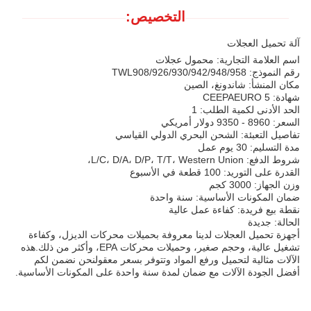
التخصيص:
آلة تحميل العجلات
اسم العلامة التجارية: محمول عجلات
رقم النموذج: TWL908/926/930/942/948/958
مكان المنشأ: شاندونغ، الصين
شهادة: CEEPAEURO 5
الحد الأدنى لكمية الطلب: 1
السعر: 8960 - 9350 دولار أمريكي
تفاصيل التعبئة: الشحن البحري الدولي القياسي
مدة التسليم: 30 يوم عمل
شروط الدفع: L/C، D/A، D/P، T/T، Western Union،
القدرة على التوريد: 100 قطعة في الأسبوع
وزن الجهاز: 3000 كجم
ضمان المكونات الأساسية: سنة واحدة
نقطة بيع فريدة: كفاءة عمل عالية
الحالة: جديدة
أجهزة تحميل العجلات لدينا معروفة بحميلات محركات الديزل، وكفاءة
تشغيل عالية، وحجم صغير، وحميلات محركات EPA، وأكثر من ذلك.هذه
الآلات مثالية لتحميل ورفع المواد وتتوفر بسعر معقولنحن نضمن لكم
أفضل الجودة الآلات مع ضمان لمدة سنة واحدة على المكونات الأساسية.