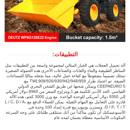
التطبيقات:
آلة تحميل العجلات هي الخيار المثالي لمجموعة واسعة من التطبيقات مثل
المناظر الطبيعية والبناء والغابات والصناعات الأخرى.هذه الحمولة الصغيرة
تمتلك تصميماً مضغوطاً مع كفاءة عمل عالية، مما يجعله مثاليًا للمساحات
الضيقة. تم اعتماد طراز TWL908/926/930/942/948/958 مع
CEEPAEURO 5 ويمكن شحنها عن طريق الشحن البحري الدولي
القياسي. الحد الأدنى للكمية هو 1,ويتراوح السعر من 8960 دولار أمريكي
إلى 9350 دولار أمريكي للوحدة الواحدة. مع وزن 3000 كجم، هذه الآلة
قادرة على التعامل مع المهام الثقيلة. يمكن للعملاء الدفع مع L / C، D / A،
D / P، T / T، ويسترن يونيون،مع قدرة إمداد 100 وحدة في
الأسبوعيمكنك أن تكون متأكداً من أنك ستتلقى طلباتك على وجه السرعة
المكونات الأساسية مغطاة بضمان لمدة عام