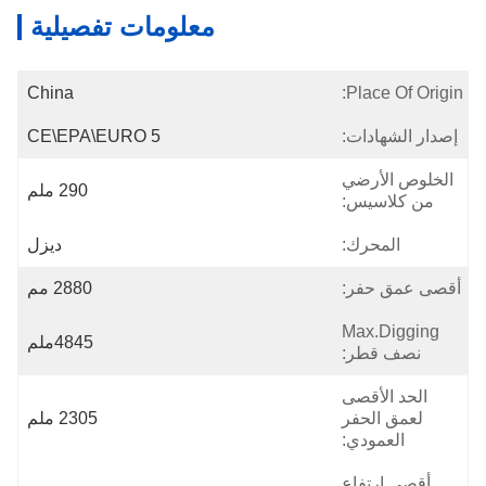
معلومات تفصيلية
China
Place Of Origin:
إصدار الشهادات:
CE\EPA\EURO 5
الخلوص الأرضي
290 ملم
من كلاسيس:
المحرك:
ديزل
أقصى عمق حفر:
2880 مم
Max.digging
4845ملم
نصف قطر:
الحد الأقصى
لعمق الحفر
2305 ملم
العمودي:
أقصى ارتفاع