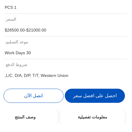
1 PCS
السعر:
$21000.00-$28500.00
موعد التسليم:
30 Work Days
شروط الدفع:
L/C, D/A, D/P, T/T, Western Union,
احصل على افضل سعر
اتصل الآن
معلومات تفصيلية
وصف المنتج