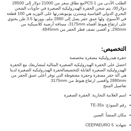
الطلب الأدنى من 1 PCSمع نطاق سعر من 21000 دولار إلى 28500
دولار00، يتم شحن الحفرة الهيدروليكية الصغيرة في حاويات الشحن
البحري الدولي القياسية.ويسترن يونيونقدرتها على التوريد هي 100 قطعة
في الأسبوع، ولها عمق حفر يصل إلى 2880 ملم، ووزنها 3.5 طن.يحتوي
على ارتفاع هبوط أقصاه 3175mm، مسافة أرضية كلاسيكية من
290mm، و أقصى نصف قطر الحفر من 4845mm.
التخصيص:
حفرة هيدروليكية مصغرة مخصصة
احصل على الحفرة الهيدروليكية الصغيرة المثالية لمشاريعك مع الحفرة
الهيدروليكية الصغيرة القابلة للتخصيصالحفرة الهيدروليكية الصغيرة لدينا
هي آلة حفر مصغرة وحفرة مضغوطة التي توفر أعلى عمق الحفر من
2880mm وأقصى ارتفاع هبوط من 3175mm.
تفاصيل المنتج
اسم العلامة التجارية: الحفرة الصغيرة
رقم النموذج: TE-35s
مكان المنشأ: الصين
شهادة: CEEPAEURO 5