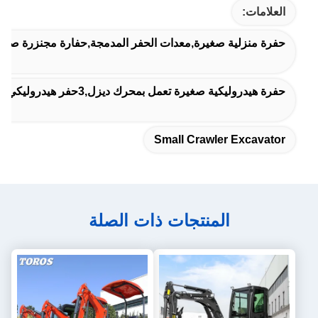
العلامات:
حفرة منزلية صغيرة,معدات الحفر المدمجة,حفارة مجنزرة صغير
حفرة هيدروليكية صغيرة تعمل بمحرك ديزل,3حفر هيدروليكي ضيق يبلغ وزنه 5 طن,حفر هيدروليكي صغير يعمل بمحرك ديزل
Small Crawler Excavator
المنتجات ذات الصلة