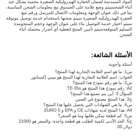
المواد المسدسة لضمان الحفارة الهيدروليكية الصغيرة محمية بشكل جيد
أثناء الشحنسيتم وضع علامة على الصندوق مع معلومات الشحن المناسبة،
بما في ذلك عنوان الوجهة ومعلومات الاتصال للمرسل ورقم تتبع.
الحفرة الهيدروليكية الصغيرة سيتم شحنها باستخدام خدمة توصيل موثوقة
سيتم اختيار خدمة التوصيل بناء على عنوان الوجهة وحجم المنتجومدة
التسليم المتوقعةسيتم تأمين المنتج لتغطية أي أضرار محتملة أثناء
الشحن.
الأسئلة الشائعة:
أسئلة وأجوبة
س1: ما هو اسم العلامة التجارية لهذا المنتج؟
الجواب: اسم العلامة التجارية لهذا المنتج هو ميني إكسباتور.
س2: ما هو رقم نموذج هذا المنتج؟
A2: رقم نموذج هذا المنتج هو TE-35s.
السؤال 3: أين يتم تصنيع هذا المنتج؟
ج3: هذا المنتج مصنوع في الصين.
س4: ما هي الشهادات التي يحصل عليها هذا المنتج؟
A4: هذا المنتج لديه شهادات CE و EPA و EURO 5.
س5: كم قطعة يمكن طلبها وما هو السعر؟
ج5: الحد الأدنى لكمية الطلب هو قطعة واحدة، والسعر هو 21000
دولار.00.