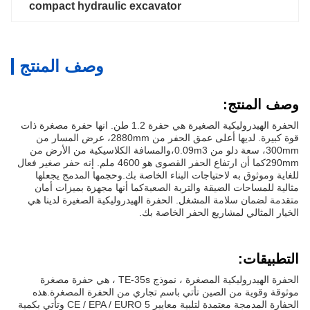
compact hydraulic excavator
وصف المنتج
وصف المنتج:
الحفرة الهيدروليكية الصغيرة هي حفرة 1.2 طن. انها حفرة مصغرة ذات
قوة كبيرة. لديها أعلى عمق الحفر من 2880mm، عرض المسار من
300mm، سعة دلو من 0.09m3،والمسافة الكلاسيكية من الأرض من
290mmكما أن ارتفاع الحفر القصوى هو 4600 ملم. إنه حفر صغير فعال
للغاية وموثوق به لاحتياجات البناء الخاصة بك.وحجمها المدمج يجعلها
مثالية للمساحات الضيقة والتربة الصعبةكما أنها مجهزة بميزات أمان
متقدمة لضمان سلامة المشغل. الحفرة الهيدروليكية الصغيرة لدينا هي
الخيار المثالي لمشاريع الحفر الخاصة بك.
التطبيقات:
الحفرة الهيدروليكية المصغرة ، نموذج TE-35s ، هي حفرة مصغرة
موثوقة وقوية من الصين تأتي باسم تجاري من الحفرة المصغرة.هذه
الحفارة المدمجة معتمدة لتلبية معايير CE / EPA / EURO 5 وتأتي بكمية