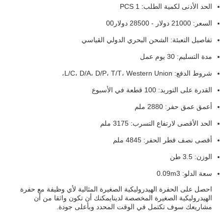
الحد الأدنى لكمية الطلب: 1 PCS
السعر: 21000 دولار - 28500 دولار00
تفاصيل التعبئة: الشحن البحري الدولي القياسي
مدة التسليم: 30 يوم عمل
شروط الدفع: L/C، D/A، D/P، T/T، Western Union،
القدرة على التوريد: 100 قطعة في الأسبوع
أعمق عمق حفر: 2880 ملم
الحد الأقصى لارتفاع التسرب: 3175 ملم
أقصى نصف قطر الحفر: 4845 ملم
الوزن: 3.5 طن
سعة الدلو: 0.09m3
احصل على الحفرة الهيدروليكية الصغيرة المثالية لأي وظيفة مع حفرة
الهيدروليكية الصغيرة المخصصة لدينايمكنك أن تكون واثقا من أن
مشاريعك سوف تكتمل في الوقت المحدد وبأعلى جودة.