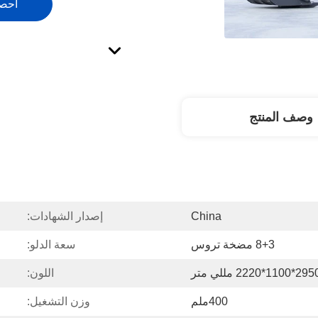
احص
وصف المنتج
China
إصدار الشهادات:
8+3 مضخة تروس
سعة الدلو:
2*1100*2220 مللي متر
اللون:
400ملم
وزن التشغيل: