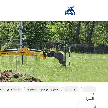
المنتجات
حفرة توروس الصغيرة
3060ملم الطول الكلي الحفرة الزحفية المدمجة 1 طن مع 8kn القوة الحفرة القصوى
المنزل