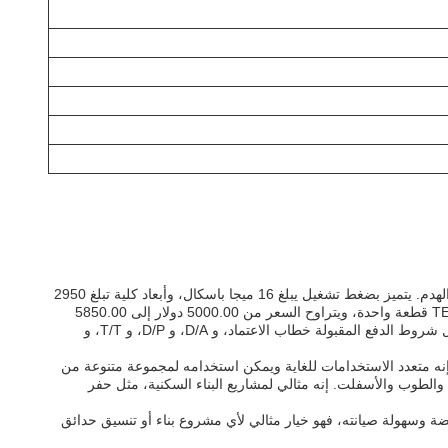
حفار الزاحف الصغير TE-16 هو حفار صغير تصنعه شركة صينية رائدة. يعتبر الحفار الصغير القوي والموثوق به مثاليًا لمشاريع المناظر الطبيعية والبناء والهدم. يتميز بضغط تشغيل يبلغ 16 ميجا باسكال، وأبعاد كلية تبلغ 2950
× 1100 × 2220 ملم، ووزن تشغيل يبلغ 1600 كجم. يبلغ طوله الإجمالي 3060 ملم في النقل. يبلغ الحد الأدنى لكمية الطلب لحفار الزاحف الصغير TE-16 قطعة واحدة، ويتراوح السعر من 5000.00 دولار إلى 5850.00
دولار. حاصل على شهادات CE و EPA و EURO 5. تفاصيل التعبئة والتغليف هي الشحن البحري الدولي القياسي، ووقت التسليم هو 30 يوم عمل. تشمل شروط الدفع المقبولة خطاب الاعتماد، و D/A، و D/P، و T/T، و
يمه المدمج. إنه متعدد الاستخدامات للغاية ويمكن استخدامه لمجموعة متنوعة من
والطوب والأسفلت. إنه مثالي لمشاريع البناء السكنية، مثل حفر
كلفته المنخفضة وسهولة صيانته، فهو خيار مثالي لأي مشروع بناء أو تنسيق حدائق