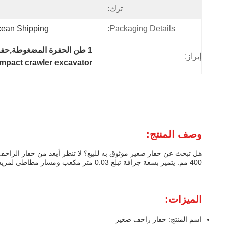
ترك:
Ocean Shipping
Packaging Details:
1 طن الحفرة المضغوطة,حفرة صغيرة ذات طن واحد,محفر مزحوم صغير قابلة للتخصيص
إبراز:
mpact crawler excavator
وصف المنتج:
400 مم. يتميز بسعة جرافة تبلغ 0.03 متر مكعب ومسار مطاطي لمزيد من السلامة والمتانة. مع كل هذه الميزات، يعتبر حفار الزاحف الصغير الخاص بنا هو الخيار الأمثل لاحتياجات الحفر الخاصة بك.
الميزات:
اسم المنتج: حفار زاحف صغير