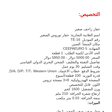
التخصيص:
حفار زاحف صغير
اسم العلامة التجارية: حفار توروس الصغير
رقم الموديل: TE-16
مكان المنشأ: الصين
الشهادة: CEEPAEURO 5
الحد الأدنى لكمية الطلب: 1 قطعة
السعر: 5000.00 دولار - 5850.00 دولار
تفاصيل التعبئة والتغليف: الشحن البحري الدولي القياسي
وقت التسليم: 30 يوم عمل
شروط الدفع: خطاب الاعتماد، D/A، D/P، T/T، Western Union,
قدرة التوريد: 100 قطعة/أسبوع
المضخة الهيدروليكية: 8+3 مضخة تروس
اللون: قابل للتخصيص
وزن التشغيل: 1600 كجم
ارتفاع شفرة الجرافة: 210 ملم
سعة الجرافة: 0.03 متر مكعب
الميزات:
حفار صغير صغير الحجم، 1 طن