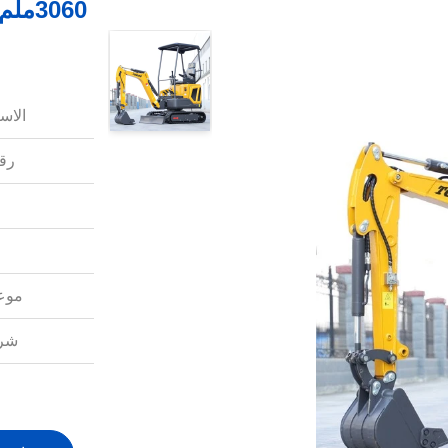
الاس
رقم
موعد
شرو