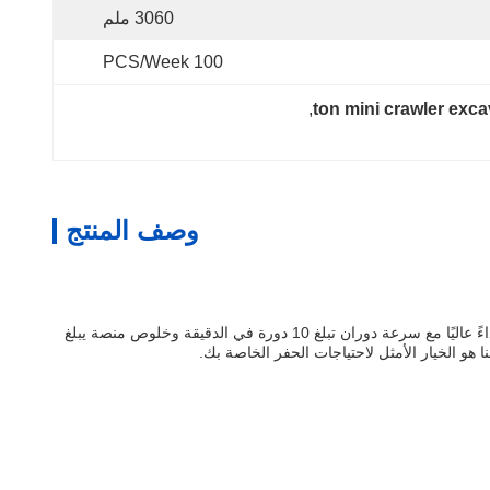
3060 ملم
100 PCS/Week
, 
وصف المنتج
هل تبحث عن حفار صغير موثوق به للبيع؟ لا تنظر أبعد من حفار الزاحف الصغير الخاص بنا. مدعوم بمضخة تروس قوية 8+3، يوفر هذا الحفار الصغير أداءً عاليًا مع سرعة دوران تبلغ 10 دورة في الدقيقة وخلوص منصة يبلغ