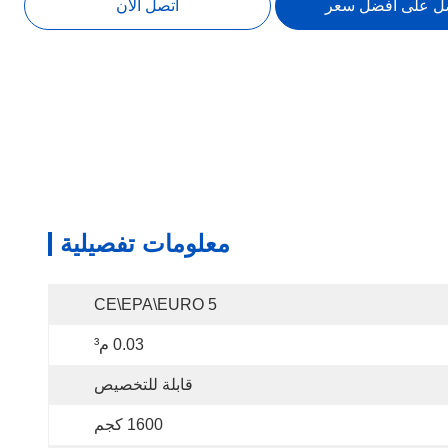
ل على افضل سعر
اتصل الآن
معلومات تفصيلية
CE\EPA\EURO 5
0.03 م³
قابلة للتخصيص
1600 كجم