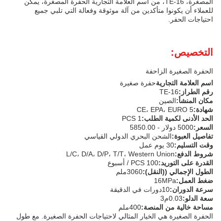
المصغرة، TE-16، من اسم العلامة التجارية الحفرة المصغرة، يمكن
للعملاء أن يكونوا متأكدين من آلة موثوقة وفعالة التي تلبي جميع
احتياجات الحفر.
التخصيص:
الحفرة الصغيرة الزاحفة
اسم العلامة التجارية
حفرة صغيرة
رقم الطراز:
TE-16
مكان المنشأ:
الصين
شهادة:
CE، EPA، EURO 5
الحد الأدنى لكمية الطلب:
1 PCS
السعر:
5000 دولار - 5850.00
تفاصيل العبوة:
الشحن البحري الدولي القياسي
وقت التسليم:
30 يوم عمل
شروط الدفع:
L/C، D/A، D/P، T/T، Western Union
القدرة على التوريد:
100 PCS / أسبوع
الطول الإجمالي ((النقل):
3060ملم
ضغط العمل:
16MPa
سرعة الدوران:
10دورات في الدقيقة
سعة الدلو:
0.03م3
مساحة خالية من المنصة:
400ملم
الحفرة الصغيرة هي الخيار المثالي لاحتياجات الحفرة الصغيرة. مع طول