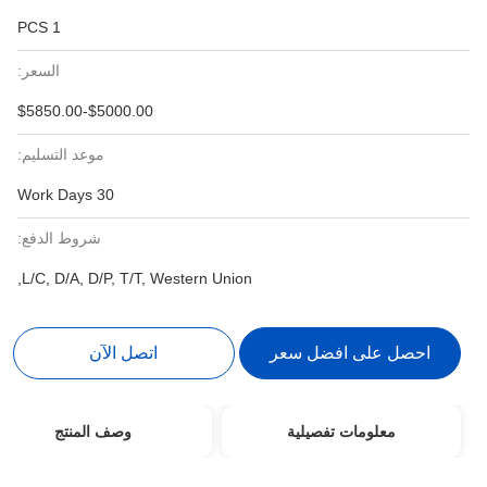
1 PCS
السعر:
$5000.00-$5850.00
موعد التسليم:
30 Work Days
شروط الدفع:
L/C, D/A, D/P, T/T, Western Union,
احصل على افضل سعر
اتصل الآن
معلومات تفصيلية
وصف المنتج