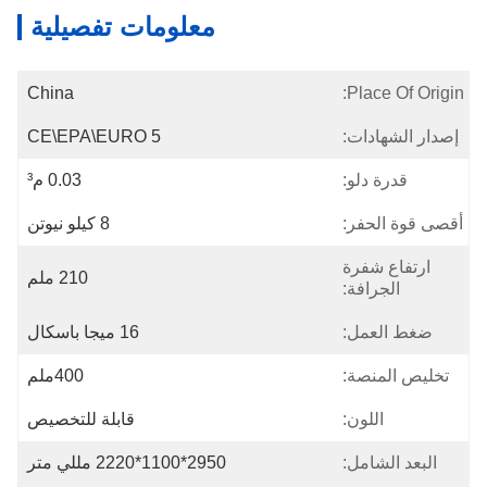
معلومات تفصيلية
China
Place Of Origin:
إصدار الشهادات:
CE\EPA\EURO 5
قدرة دلو:
0.03 م³
أقصى قوة الحفر:
8 كيلو نيوتن
ارتفاع شفرة
210 ملم
الجرافة:
ضغط العمل:
16 ميجا باسكال
تخليص المنصة:
400ملم
اللون:
قابلة للتخصيص
البعد الشامل:
2950*1100*2220 مللي متر