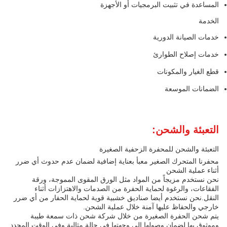
المساعدة في تثبيت البرمجيات أو الأجهزة
الخدمة
خدمات الصيانة الدورية
خدمات إصلاح الطوارئ
قطع الغيار والمكونات
الضمانات الموسعة
التعبئة والشحن:
التعبئة والشحن للمحفرة الزحفية الصغيرة
محفرنا المتحرك الصغير معبأ بعناية إضافية لضمان عدم حدوث أي ضرر
أثناء عملية الشحن
نحن نستخدم مزيجاً من المواد مثل الورق المقوى المموجة، ورقة
الفقاعات، والرغوة لحماية الحفرة من الصدمات والاهتزازات أثناء
النقل.نحن نستخدم أيضا صناديق خشبية قوية لحماية الحفار من أي ضرر
خارجي والحفاظ عليها آمنة خلال عملية الشحن.
يتم شحن الحفرة الصغيرة من خلال شركة شحن ذات سمعة طيبة
وموثوق بها لضمان وصولها إلى وجهتها في حالة مثالية وفي الوقت المحدد.