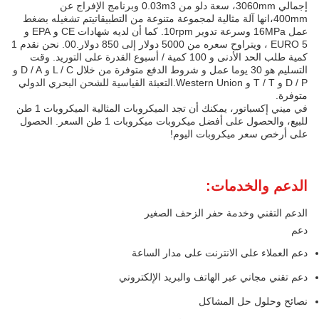
إجمالي 3060mm، سعة دلو من 0.03m3 وبرنامج الإفراج عن
400mm،انها آلة مثالية لمجموعة متنوعة من التطبيقاتيتم تشغيله بضغط
عمل 16MPa وسرعة تدوير 10rpm. كما أن لديه شهادات CE و EPA و
EURO 5 ، ويتراوح سعره من 5000 دولار إلى 850 دولار.00. نحن نقدم 1
كمية طلب الحد الأدنى و 100 كمية / أسبوع القدرة على التوريد. وقت
التسليم هو 30 يوما عمل و شروط الدفع متوفرة من خلال L / C و D / A و
D / P و T / T و Western Union.التعبئة القياسية للشحن البحري الدولي
متوفرة.
في ميني إكسباتور، يمكنك أن تجد الميكروبات المثالية الميكروبات 1 طن
للبيع، والحصول على أفضل ميكروبات ميكروبات 1 طن السعر. الحصول
على أرخص سعر ميكروبات اليوم!
الدعم والخدمات:
الدعم التقني وخدمة حفر الزحف الصغير
دعم
دعم العملاء على الانترنت على مدار الساعة
دعم تقني مجاني عبر الهاتف والبريد الإلكتروني
نصائح وحلول حل المشاكل