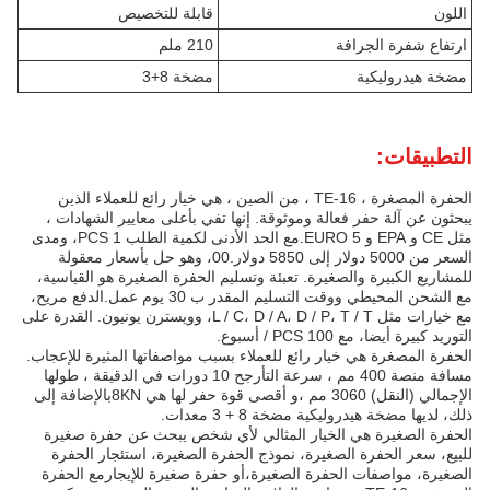
اللون
قابلة للتخصيص
ارتفاع شفرة الجرافة
210 ملم
مضخة هيدروليكية
مضخة 8+3
التطبيقات:
الحفرة المصغرة ، TE-16 ، من الصين ، هي خيار رائع للعملاء الذين
يبحثون عن آلة حفر فعالة وموثوقة. إنها تفي بأعلى معايير الشهادات ،
مثل CE و EPA و EURO 5.مع الحد الأدنى لكمية الطلب 1 PCS، ومدى
السعر من 5000 دولار إلى 5850 دولار.00، وهو حل بأسعار معقولة
للمشاريع الكبيرة والصغيرة. تعبئة وتسليم الحفرة الصغيرة هو القياسية،
مع الشحن المحيطي ووقت التسليم المقدر ب 30 يوم عمل.الدفع مريح،
مع خيارات مثل L / C، D / A، D / P، T / T، وويسترن يونيون. القدرة على
التوريد كبيرة أيضا، مع 100 PCS / أسبوع.
الحفرة المصغرة هي خيار رائع للعملاء بسبب مواصفاتها المثيرة للإعجاب.
مسافة منصة 400 مم ، سرعة التأرجح 10 دورات في الدقيقة ، طولها
الإجمالي (النقل) 3060 مم ،و أقصى قوة حفر لها هي 8KNبالإضافة إلى
ذلك، لديها مضخة هيدروليكية مضخة 8 + 3 معدات.
الحفرة الصغيرة هي الخيار المثالي لأي شخص يبحث عن حفرة صغيرة
للبيع، سعر الحفرة الصغيرة، نموذج الحفرة الصغيرة، استئجار الحفرة
الصغيرة، مواصفات الحفرة الصغيرة،أو حفرة صغيرة للإيجارمع الحفرة