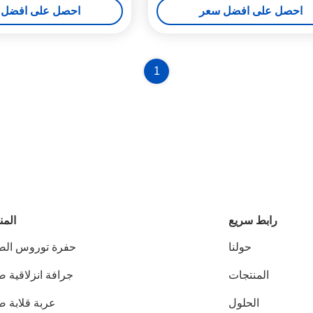
احصل على افضل سعر
احصل على افضل 
1
رابط سريع
المن
حولنا
حفرة توروس الص
المنتجات
جرافة انزلاقية 
الحلول
عربة قلابة ص