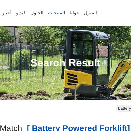
المنزل
حولنا
المنتجات
الحلول
فيديو
أخبار
Search Result
batter
Match
[battery Power