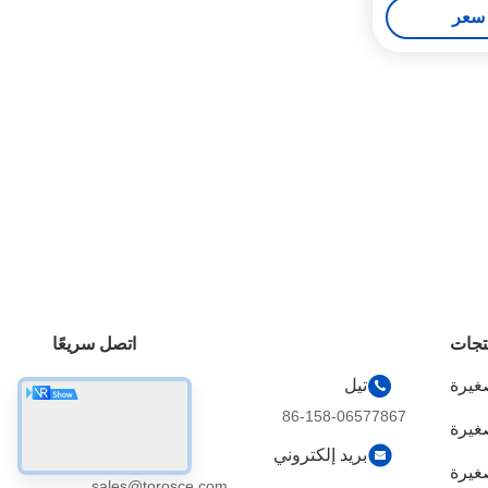
سعر
تجات
اتصل سريعًا
غيرة
تيل
86-158-06577867
صغيرة
بريد إلكتروني
غيرة
sales@torosce.com