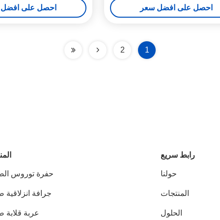
احصل على افضل سعر
احصل على افضل 
2
1
رابط سريع
المن
حولنا
حفرة توروس الص
المنتجات
جرافة انزلاقية 
الحلول
عربة قلابة ص