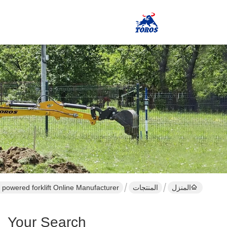
المنزل
المنتجات
c powered forklift Online Manufacturer
owered Forklift ]
Your Search