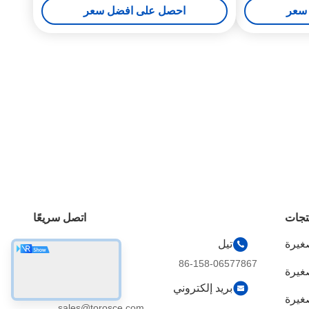
سعر
احصل على افضل سعر
تجات
اتصل سريعًا
غيرة
تيل
86-158-06577867
صغيرة
بريد إلكتروني
غيرة
sales@torosce.com