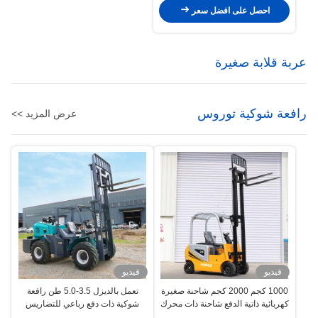
احصل على افضل سعر
عربة قلابة صغيرة
رافعة شوكية توروس
عرض المزيد >>
فيديو
فيديو
1000 كجم 2000 كجم شاحنة صغيرة
تعمل بالديزل 3.5-5.0 طن رافعة
كهربائية ذاتية الدفع شاحنة ذات محرك
شوكية ذات دفع رباعي للتضاريس
الوعرة