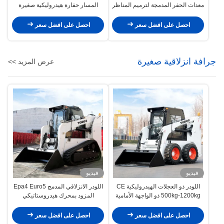
معدات الحفر المدمجة لترميم المناظر
المسار حفارة هيدروليكية صغيرة
الطبيعية
1200 كجم
احصل على افضل سعر
احصل على افضل سعر
جرافة انزلاقية صغيرة
عرض المزيد >>
فيديو
فيديو
اللودر ذو العجلات الهيدروليكية CE
اللودر الانزلاقي المدمج Epa4 Euro5
500kg-1200kg ذو الواجهة الأمامية
المزود بمحرك هيدروستاتيكي
للودر المفصلي الصغير
للكسارة
احصل على افضل سعر
احصل على افضل سعر