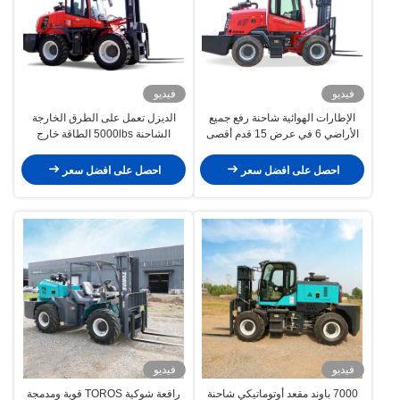
فيديو
فيديو
الإطارات الهوائية شاحنة رفع جميع
الديزل تعمل على الطرق الخارجة
الأراضي 6 في عرض 15 قدم أقصى
الشاحنة 5000lbs الطاقة خارج
مدى إلى الأمام
الشاحنة توفير
احصل على افضل سعر
احصل على افضل سعر
فيديو
فيديو
7000 باوند مقعد أوتوماتيكي شاحنة
رافعة شوكية TOROS قوية ومدمجة