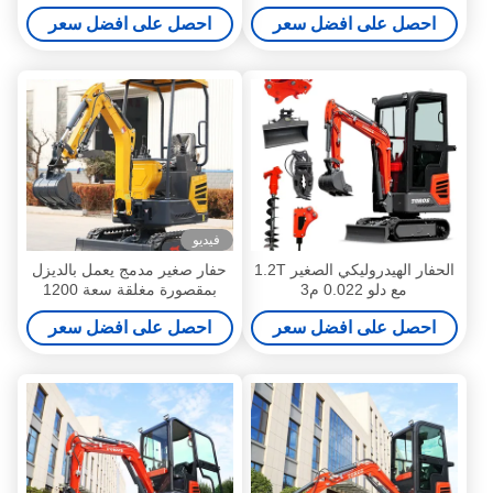
مع عرض الهيكل 930 مم
2870mm طول النقل
احصل على افضل سعر
احصل على افضل سعر
فيديو
الحفار الهيدروليكي الصغير 1.2T
حفار صغير مدمج يعمل بالديزل
مع دلو 0.022 م3
بمقصورة مغلقة سعة 1200
كجم، وإمكانية التدرج بحد أقصى
احصل على افضل سعر
احصل على افضل سعر
30 درجة