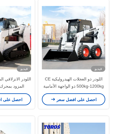
فيديو
فيديو
اللودر ذو العجلات الهيدروليكية CE
500kg-1200kg ذو الواجهة الأمامية
المزود بمحرك 
للودر المفصلي الصغير
للكس
احصل على افضل سعر
احصل على ا