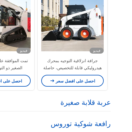
فيديو
فيديو
جرافة انزلاقية التوجيه بمحرك
تمت الموافقة على
هيدروليكي قابلة للتخصيص، حاصلة
الصغير ذو التو
على شهادة EURO 5
المخصص لأع
احصل على افضل سعر
احصل على ا
عربة قلابة صغيرة
رافعة شوكية توروس