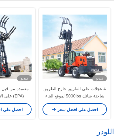
فيديو
فيديو
4 عجلات على الطريق خارج الطريق
معتمدة من قبل وك
شاحنة شائك 5000lbs لموقع البناء
(EPA) على الأراضي الخشنة
احصل على افضل سعر
احصل على ا
اللودر